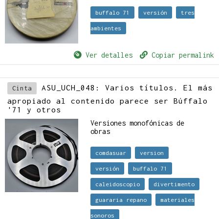
buffalo 71
versión
tres
ambientes
Ver detalles
Copiar permalink
ASU_UCH_048: Varios títulos. El más
Cinta
apropiado al contenido parece ser Búffalo
'71 y otros
Versiones monofónicas de
obras
comdasuar
version
versión
buffalo 71
caleidoscopio
divertimento
guararia repano
materiales
sonoros