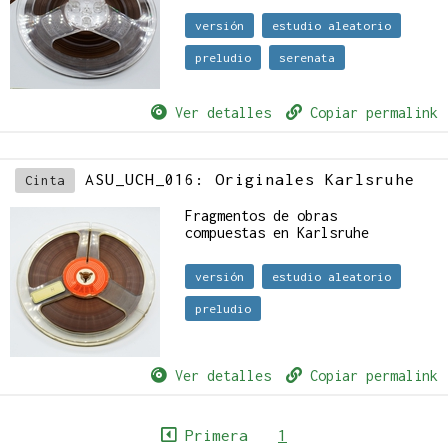
versión
estudio aleatorio
preludio
serenata
Ver detalles
Copiar permalink
ASU_UCH_016: Originales Karlsruhe
Cinta
Fragmentos de obras
compuestas en Karlsruhe
versión
estudio aleatorio
preludio
Ver detalles
Copiar permalink
Primera
1