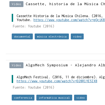
Cassette, historia de la Música C
Video
Cassette Historia de la Música Chilena. (2016, 
Youtube.
https://www.youtube.com/watch?v=eQciK8
Fuente: Youtube (2016)
documental
música electrónica
video
AlgoMech Symposium - Alejandro Al
Video
AlgoMech Festival. (2016, 11 de diciembre). Alg
https://www.youtube.com/watch?v=D28RlYE5IX8
Fuente: Youtube (2016)
conferencia
informática musical
video