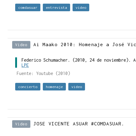
comdasuar
entrevista
video
Ai Maako 2010: Homenaje a José Vi
Video
Federico Schumacher. (2010, 24 de noviembre). 
LPE
Fuente: Youtube (2010)
concierto
homenaje
video
JOSE VICENTE ASUAR #COMDASUAR.
Video