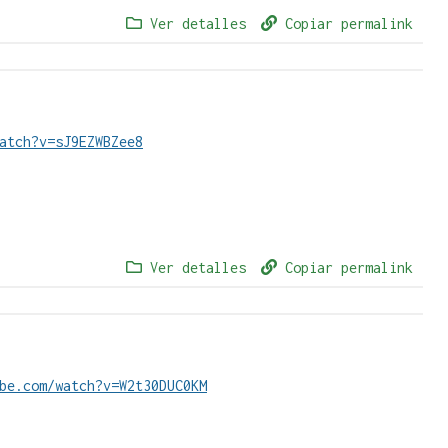
Ver detalles
Copiar permalink
atch?v=sJ9EZWBZee8
Ver detalles
Copiar permalink
be.com/watch?v=W2t30DUC0KM