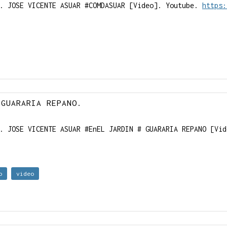
). JOSE VICENTE ASUAR #COMDASUAR [Video]. Youtube.
https:
 GUARARIA REPANO.
). JOSE VICENTE ASUAR #EnEL JARDIN # GUARARIA REPANO [Vi
o
video