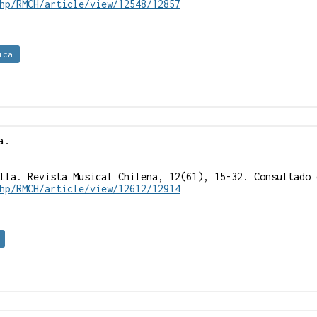
hp/RMCH/article/view/12548/12857
ica
a.
lla. Revista Musical Chilena, 12(61), 15-32. Consultado 
hp/RMCH/article/view/12612/12914