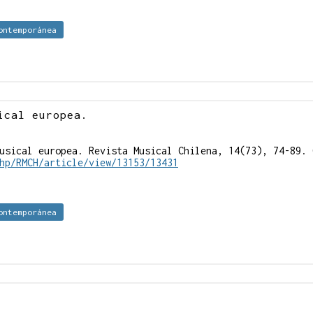
ontemporánea
ical europea.
usical europea. Revista Musical Chilena, 14(73), 74-89. 
hp/RMCH/article/view/13153/13431
ontemporánea