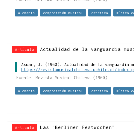
alemania
composición musical
estética
música c
Actualidad de la vanguardia mus
Artículo
Asuar, J. (1960). Actualidad de la vanguardia m
https://revistamusicalchilena.uchile.cl/index.p
Fuente: Revista Musical Chilena (1960)
alemania
composición musical
estética
música c
Las "Berliner Festwochen".
Artículo