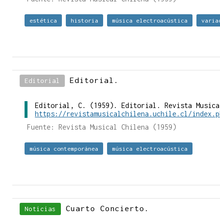
estética
historia
música electroacústica
varia
Editorial.
Editorial
Editorial, C. (1959). Editorial. Revista Musica
https://revistamusicalchilena.uchile.cl/index.p
Fuente: Revista Musical Chilena (1959)
música contemporánea
música electroacústica
Cuarto Concierto.
Noticias